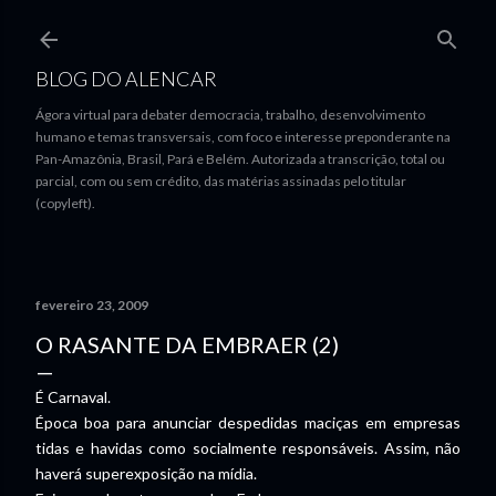
Pular para o conteúdo principal
BLOG DO ALENCAR
Ágora virtual para debater democracia, trabalho, desenvolvimento
humano e temas transversais, com foco e interesse preponderante na
Pan-Amazônia, Brasil, Pará e Belém. Autorizada a transcrição, total ou
parcial, com ou sem crédito, das matérias assinadas pelo titular
(copyleft).
fevereiro 23, 2009
O RASANTE DA EMBRAER (2)
É Carnaval.
Época boa para anunciar despedidas maciças em empresas
tidas e havidas como socialmente responsáveis. Assim, não
haverá superexposição na mídia.